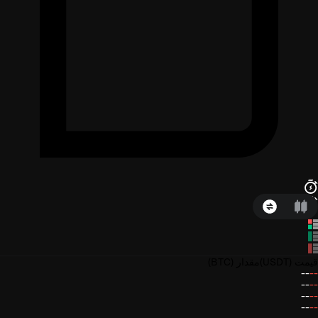
قیمت
(USDT)
مقدار
(BTC)
--
--
--
--
--
--
--
--