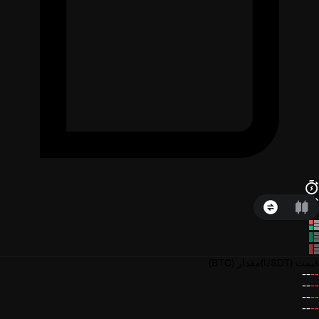
قیمت
(USDT)
مقدار
(BTC)
--
--
--
--
--
--
--
--