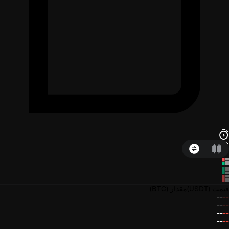
قیمت
(USDT)
مقدار
(BTC)
--
--
--
--
--
--
--
--