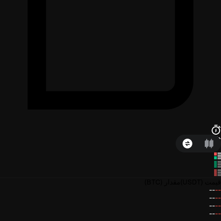
قیمت
(USDT)
مقدار
(BTC)
--
--
--
--
--
--
--
--