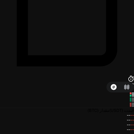
قیمت
(USDT)
مقدار
(BTC)
--
--
--
--
--
--
--
--