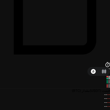
قیمت
(USDT)
مقدار
(BTC)
--
--
--
--
--
--
--
--