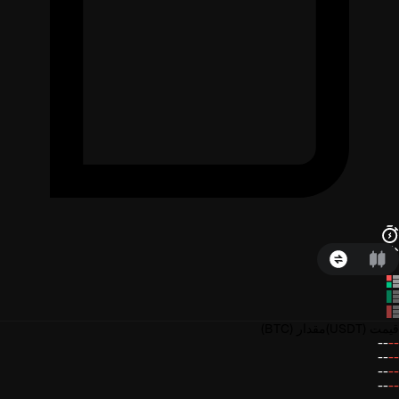
قیمت
(USDT)
مقدار
(BTC)
--
--
--
--
--
--
--
--