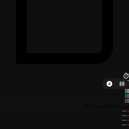
قیمت
(USDT)
مقدار
(BTC)
--
--
--
--
--
--
--
--