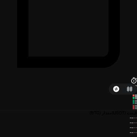
قیمت
(USDT)
مقدار
(BTC)
--
--
--
--
--
--
--
--