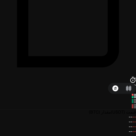
قیمت
(USDT)
مقدار
(BTC)
--
--
--
--
--
--
--
--