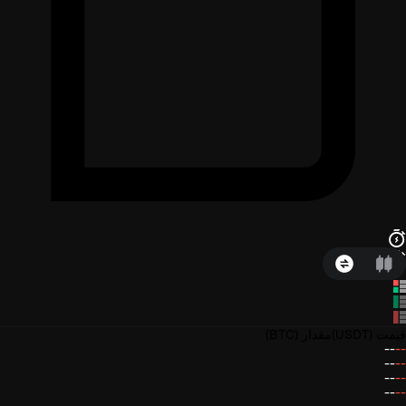
قیمت
(USDT)
مقدار
(BTC)
--
--
--
--
--
--
--
--