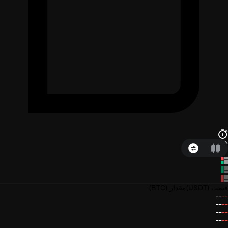
قیمت
(USDT)
مقدار
(BTC)
--
--
--
--
--
--
--
--