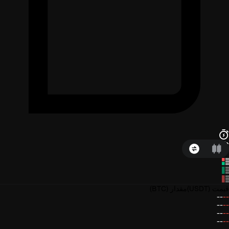
قیمت
(USDT)
مقدار
(BTC)
--
--
--
--
--
--
--
--