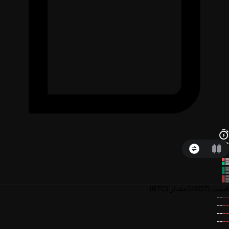
قیمت
(USDT)
مقدار
(BTC)
--
--
--
--
--
--
--
--