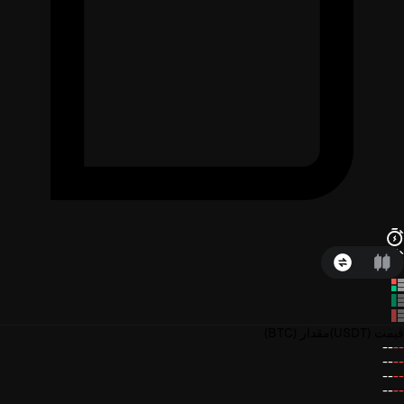
قیمت
(USDT)
مقدار
(BTC)
--
--
--
--
--
--
--
--