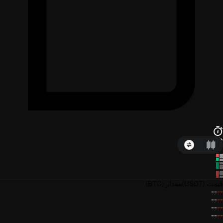
قیمت
(USDT)
مقدار
(BTC)
--
--
--
--
--
--
--
--