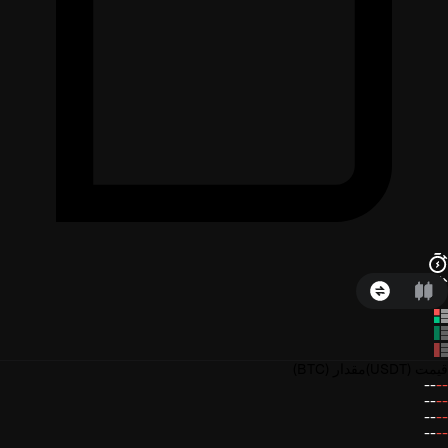
قیمت
(USDT)
مقدار
(BTC)
--
--
--
--
--
--
--
--