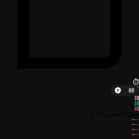
قیمت
(USDT)
مقدار
(BTC)
--
--
--
--
--
--
--
--