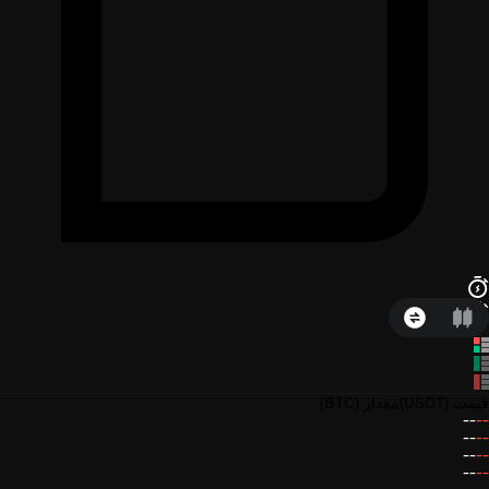
قیمت
(USDT)
مقدار
(BTC)
--
--
--
--
--
--
--
--