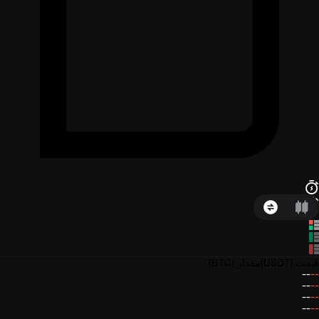
قیمت
(USDT)
مقدار
(BTC)
--
--
--
--
--
--
--
--