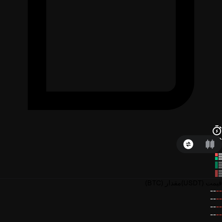
قیمت
(USDT)
مقدار
(BTC)
--
--
--
--
--
--
--
--