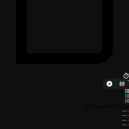
قیمت
(USDT)
مقدار
(BTC)
--
--
--
--
--
--
--
--