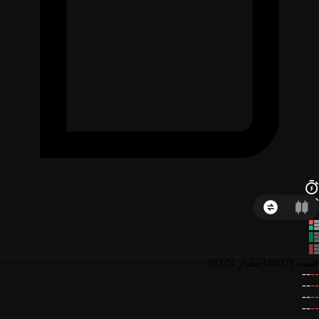
قیمت
(USDT)
مقدار
(BTC)
--
--
--
--
--
--
--
--