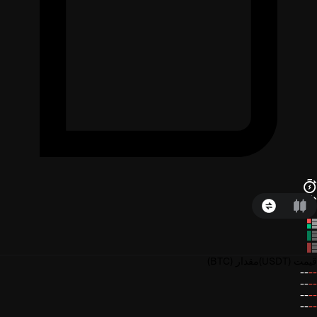
قیمت
(USDT)
مقدار
(BTC)
--
--
--
--
--
--
--
--