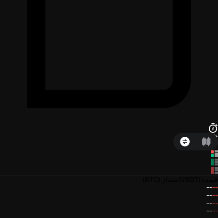
قیمت
(USDT)
مقدار
(BTC)
--
--
--
--
--
--
--
--