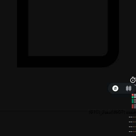
قیمت
(USDT)
مقدار
(BTC)
--
--
--
--
--
--
--
--