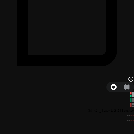
قیمت
(USDT)
مقدار
(BTC)
--
--
--
--
--
--
--
--