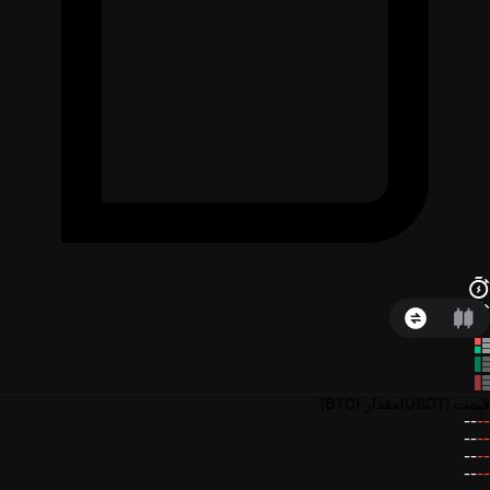
قیمت
(USDT)
مقدار
(BTC)
--
--
--
--
--
--
--
--