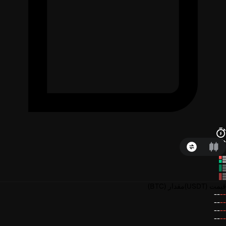
قیمت
(USDT)
مقدار
(BTC)
--
--
--
--
--
--
--
--