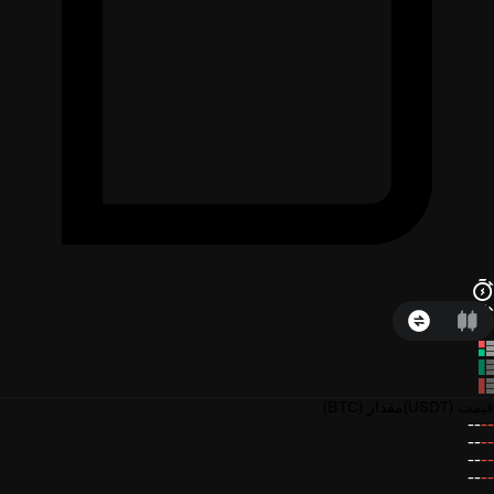
قیمت
(USDT)
مقدار
(BTC)
--
--
--
--
--
--
--
--