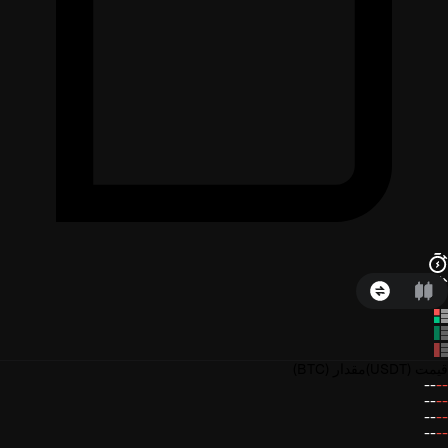
قیمت
(USDT)
مقدار
(BTC)
--
--
--
--
--
--
--
--