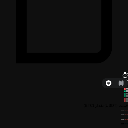
قیمت
(USDT)
مقدار
(BTC)
--
--
--
--
--
--
--
--