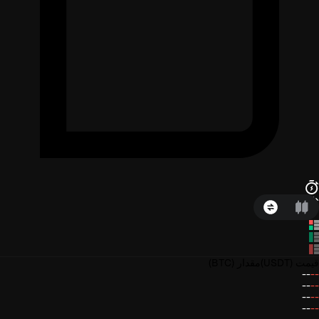
قیمت
(USDT)
مقدار
(BTC)
--
--
--
--
--
--
--
--