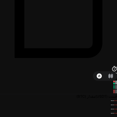
قیمت
(USDT)
مقدار
(BTC)
--
--
--
--
--
--
--
--