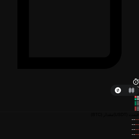
قیمت
(USDT)
مقدار
(BTC)
--
--
--
--
--
--
--
--