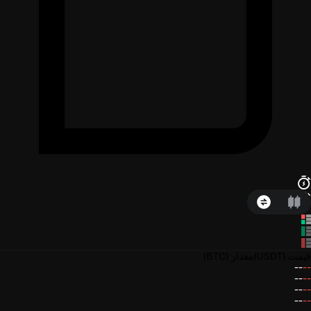
قیمت
(USDT)
مقدار
(BTC)
--
--
--
--
--
--
--
--