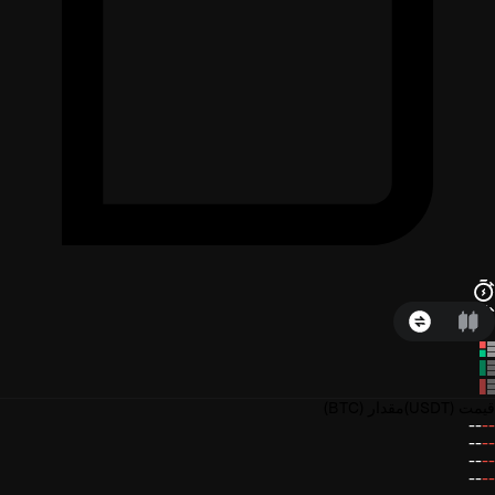
قیمت
(USDT)
مقدار
(BTC)
--
--
--
--
--
--
--
--