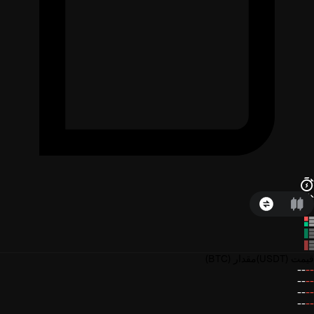
قیمت
(USDT)
مقدار
(BTC)
--
--
--
--
--
--
--
--