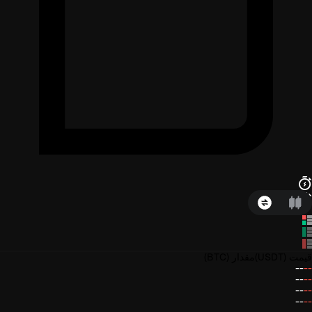
قیمت
(USDT)
مقدار
(BTC)
--
--
--
--
--
--
--
--