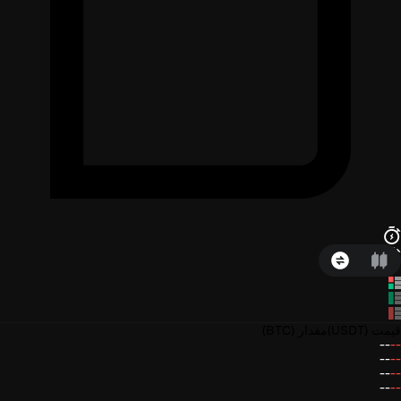
قیمت
(USDT)
مقدار
(BTC)
--
--
--
--
--
--
--
--