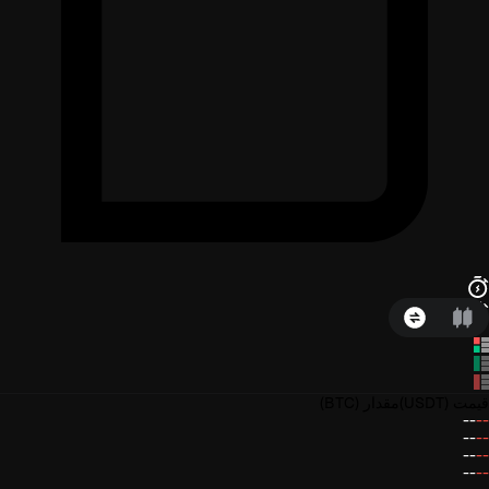
قیمت
(USDT)
مقدار
(BTC)
--
--
--
--
--
--
--
--