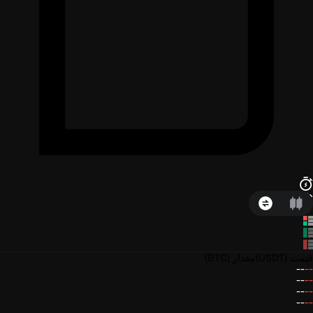
قیمت
(USDT)
مقدار
(BTC)
--
--
--
--
--
--
--
--