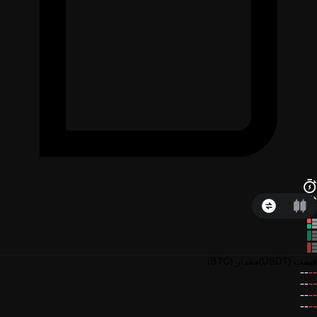
قیمت
(USDT)
مقدار
(BTC)
--
--
--
--
--
--
--
--