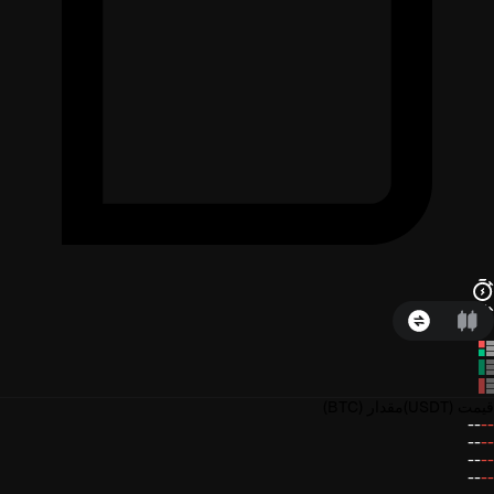
قیمت
(USDT)
مقدار
(BTC)
--
--
--
--
--
--
--
--