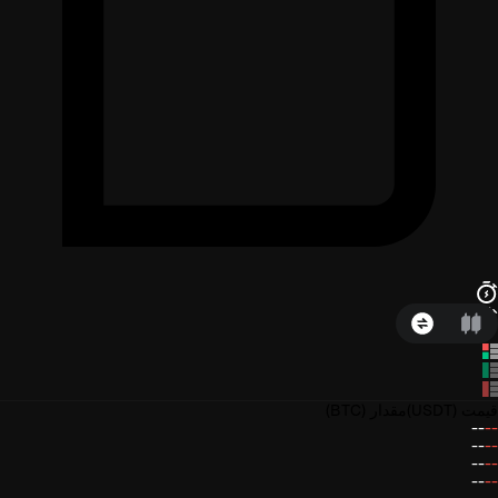
قیمت
(USDT)
مقدار
(BTC)
--
--
--
--
--
--
--
--