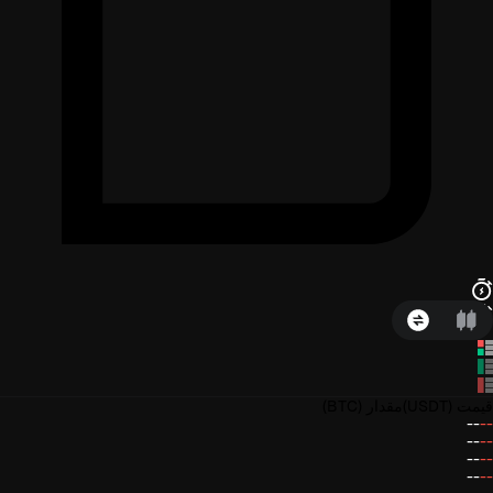
قیمت
(USDT)
مقدار
(BTC)
--
--
--
--
--
--
--
--