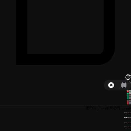
قیمت
(USDT)
مقدار
(BTC)
--
--
--
--
--
--
--
--