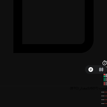
قیمت
(USDT)
مقدار
(BTC)
--
--
--
--
--
--
--
--