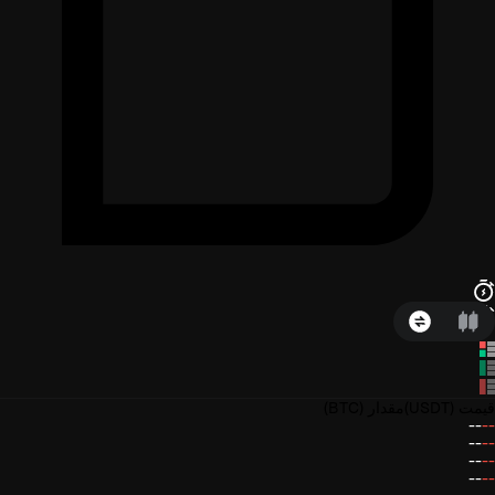
قیمت
(USDT)
مقدار
(BTC)
--
--
--
--
--
--
--
--