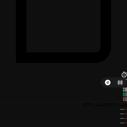
قیمت
(USDT)
مقدار
(BTC)
--
--
--
--
--
--
--
--